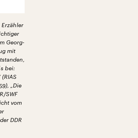
 Erzähler
ichtiger
em Georg-
ug mit
ntstanden,
s bei:
“ (RIAS
9), „Die
DR/SWF
nicht vom
er
 der DDR