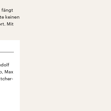
 fängt
te keinen
rt. Mit
udolf
p, Max
ttcher-