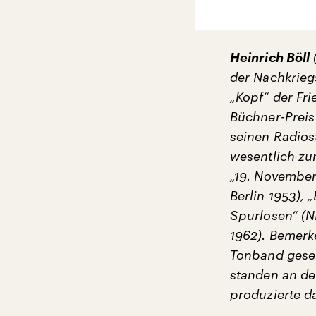
Heinrich Böll
(
der Nachkrieg
„Kopf“ der Fr
Büchner-Preis 
seinen Radios
wesentlich zu
„19. November
Berlin 1953),
Spurlosen“ (
1962). Bemerk
Tonband gesen
standen an de
produzierte d