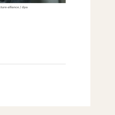
cture-alliance / dpa