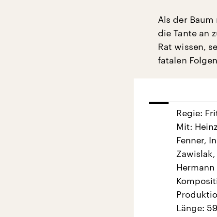
Als der Baum
die Tante an 
Rat wissen, s
fatalen Folgen
Regie: Fr
Mit: Hein
Fenner, I
Zawislak,
Hermann
Kompositi
Produkti
Länge: 59