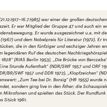
21.12.1917–16.7.1985) war einer der großen deutschen
szeit. Er war Mitglied der Gruppe 47 und auch ein w
iedensbewegung. Er wurde ausgezeichnet u.a. mit d
(1967) und dem Nobelpreis für Literatur (1972). Er tr
tücken, die in den fünfziger und sechziger Jahren e
m legendären Ruf des deutschen Nachkriegshörspiel
 1828“ (RIAS Berlin 1953), „Die Brücke von Berczaba
 „Eine Stunde Aufenthalt“ (NDR/SWF 1957 und ORF 195
NDR/BR/SWF 1957 und DDR 1972), „Klopfzeichen“ (N
enswert: „Zum Tee bei Dr. Borsig“ (HR 1955) wurde 
det, sondern ging live in den Äther; die Schauspiel
n Mikrofonen und spielten das Stück. Der Rundfunk
as Stück 1961.