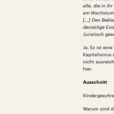
alle, die in i
am Wachstum u
[...] Den Bekl
derzeitige Exi
Juristisch ges
Ja. Es ist ein
Kapitalismus 
nicht ausreic
hier.
Ausschnitt
Kindergeschre
Warum sind di