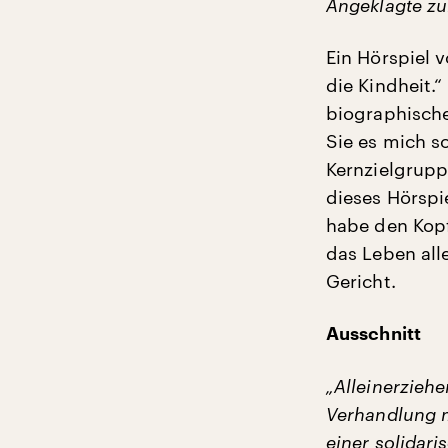
Angeklagte zu
Ein Hörspiel 
die Kindheit.
biographische
Sie es mich so
Kernzielgrupp
dieses Hörspie
habe den Kopf
das Leben all
Gericht.
Ausschnitt
„Alleinerziehe
Verhandlung m
einer solidari