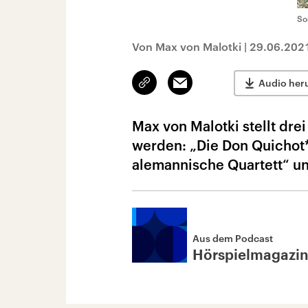
So
Von Max von Malotki
|
29.06.202
Link
Email
Audio her
kopieren/teilen
Max von Malotki stellt dre
werden: „Die Don Quichot*
alemannische Quartett“ u
Aus dem Podcast
Hörspielmagazi