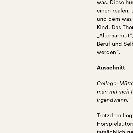
was. Diese hu
einen realen,
und dem was v
Kind. Das The
„Altersarmut“
Beruf und Sel
werden“.
Ausschnitt
Collage: Mütt
man mit sich 
irgendwann.“
Trotzdem lieg
Hörspielautor
tatsächlich g