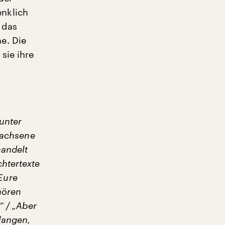
nklich
 das
e. Die
sie ihre
 unter
rwachsene
handelt
htertexte
 Eure
hören
“ / „Aber
langen,