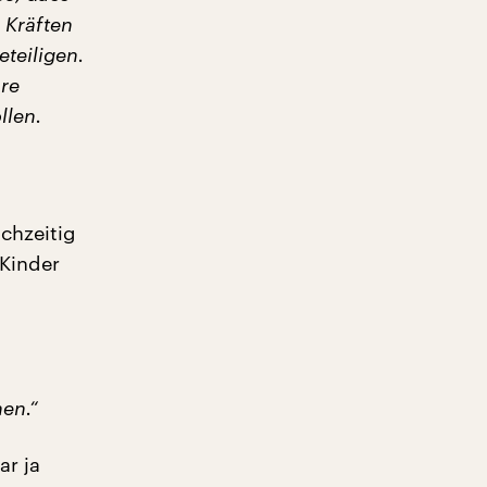
 Kräften
teiligen.
hre
llen.
chzeitig
Kinder
en.“
ar ja