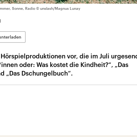
mmer, Sonne, Radio
© unslash/Magnus Lunay
1
unterladen
i Hörspielproduktionen vor, die im Juli urgesen
innen oder: Was kostet die Kindheit?“, „Das
nd „Das Dschungelbuch“.
n