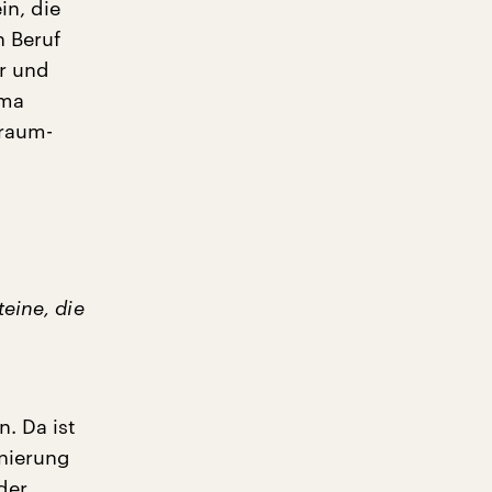
in, die
n Beruf
r und
ema
Traum-
n
eine, die
. Da ist
enierung
der