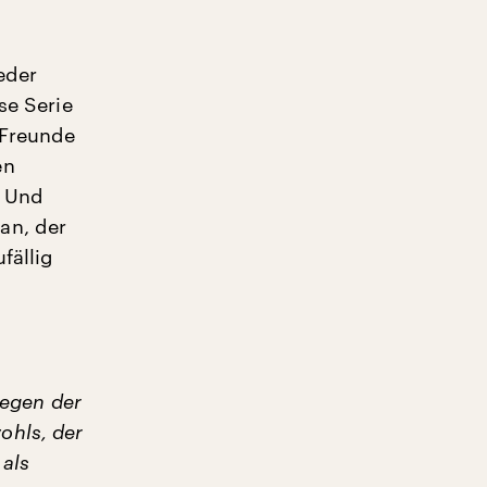
eder
se Serie
 Freunde
en
. Und
an, der
fällig
Wegen der
ohls, der
 als