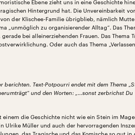
moristische Ebene zieht uns in eine Geschichte hine
 tragischen Hintergrund hat. Die Unvereinbarkeit vo
on der Klischee-Familie übrigblieb, nämlich Mutte
ma „unmöglich zu organisierender Alltag“. Das Th
, gerade bei alleinerziehenden Frauen. Das Thema 
bstverwirklichung. Oder auch das Thema „Verlasse
er berichten. Text-Potpourri endet mit dem Thema „St
herumträgt“ und den Worten: „...sonst zerbrichst Du
t einem die Geschichte nicht wie ein Stein im Magen
in Ulrike Müller und auch der hervorragenden Insz
elungen, das Tragische und das Komische so gut in 