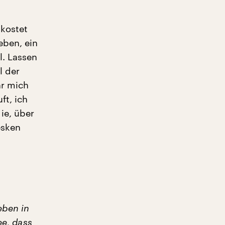
 kostet
eben, ein
l. Lassen
l der
hr mich
ft, ich
ie, über
esken
eben in
ee, dass