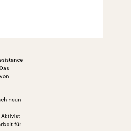
esistance
 Das
 von
nach neun
Aktivist
rbeit für