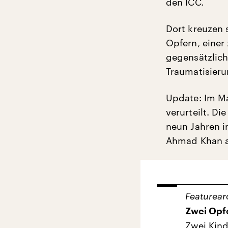
den ICC.
Dort kreuzen 
Opfern, einer 
gegensätzlic
Traumatisieru
Update: Im M
verurteilt. D
neun Jahren i
Ahmad Khan a
Featurear
Zwei Opfe
Zwei Kind