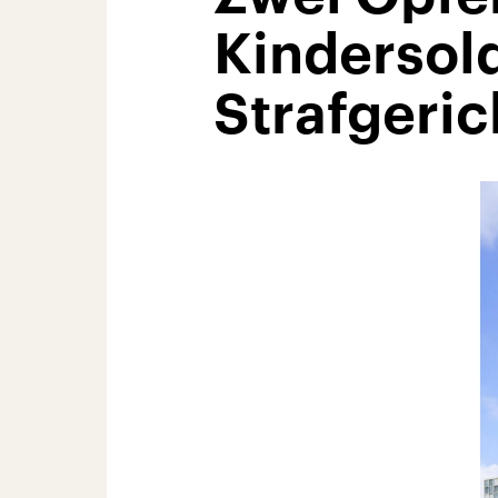
Kindersold
Strafgeric