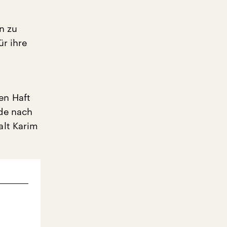
n zu
ür ihre
en Haft
rde nach
alt Karim