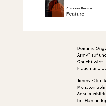
Aus dem Podcast
Feature
Dominic Ongwe
Army“ auf un
Gericht wirft
Frauen und de
Jimmy Otim fä
Monaten gelin
Schulausbildu
bei Human Rig