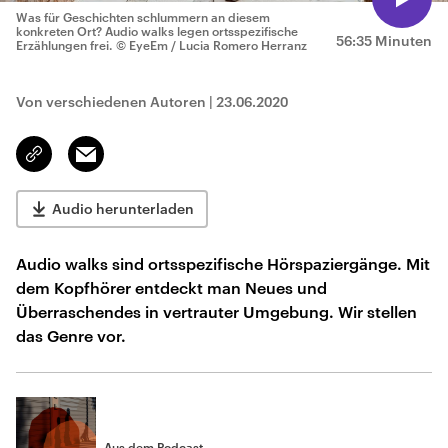
Was für Geschichten schlummern an diesem
konkreten Ort? Audio walks legen ortsspezifische
56:35 Minuten
Erzählungen frei.
© EyeEm / Lucia Romero Herranz
Von verschiedenen Autoren
|
23.06.2020
Email
Link
kopieren/teilen
Audio herunterladen
Audio walks sind ortsspezifische Hörspaziergänge. Mit
dem Kopfhörer entdeckt man Neues und
Überraschendes in vertrauter Umgebung. Wir stellen
das Genre vor.
Aus dem Podcast