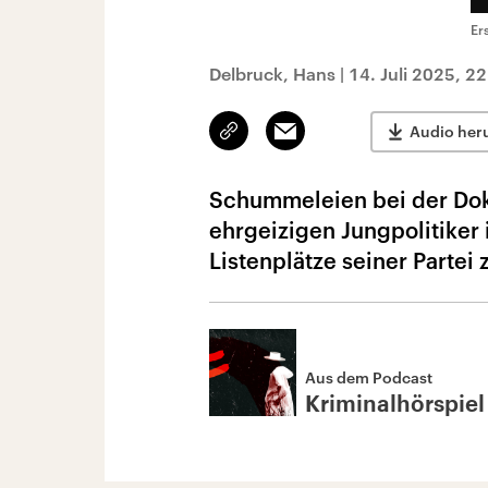
Er
Delbruck, Hans
|
14. Juli 2025, 2
Link
Email
Audio her
kopieren/teilen
Schummeleien bei der Dok
ehrgeizigen Jungpolitiker 
Listenplätze seiner Partei 
Aus dem Podcast
Kriminalhörspiel