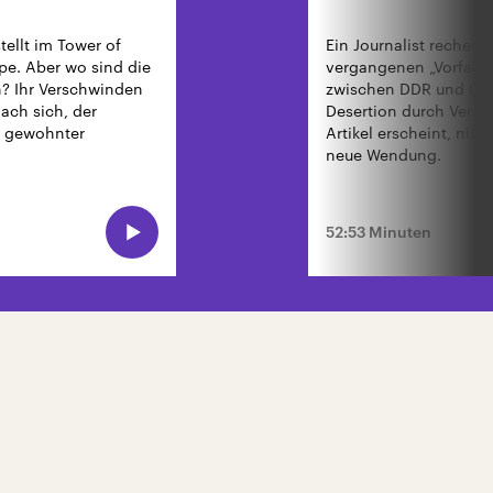
tellt im Tower of
Ein Journalist recherch
pe. Aber wo sind die
vergangenen „Vorfall“
n? Ihr Verschwinden
zwischen DDR und ÇSS
nach sich, der
Desertion durch Verrat
t gewohnter
Artikel erscheint, nim
neue Wendung.
52:53 Minuten