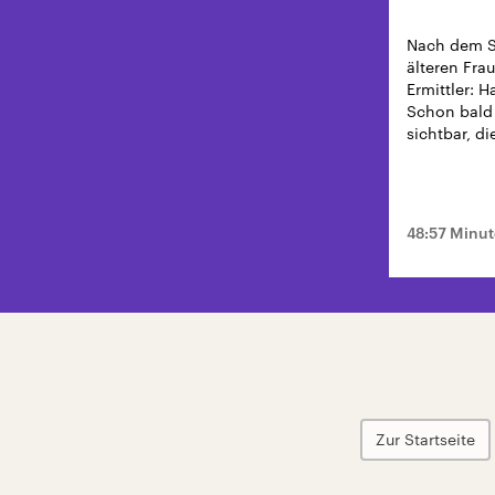
Nach dem S
älteren Frau
Ermittler: H
Schon bald 
sichtbar, di
48:57 Minu
Zur Startseite