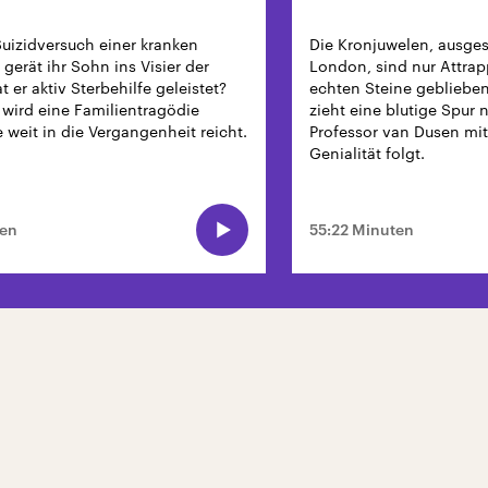
uizidversuch einer kranken
Die Kronjuwelen, ausges
 gerät ihr Sohn ins Visier der
London, sind nur Attrap
at er aktiv Sterbehilfe geleistet?
echten Steine gebliebe
wird eine Familientragödie
zieht eine blutige Spur 
e weit in die Vergangenheit reicht.
Professor van Dusen mi
Genialität folgt.
ten
55:22 Minuten