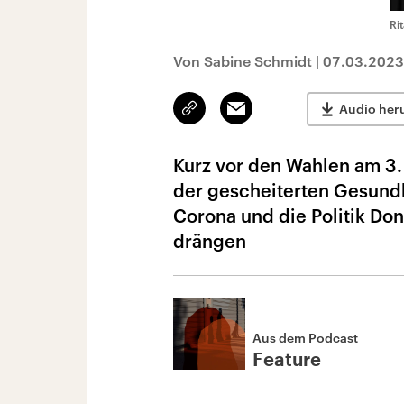
Ri
Von Sabine Schmidt
|
07.03.2023
Link
Email
Audio her
kopieren/teilen
Kurz vor den Wahlen am 3
der gescheiterten Gesundh
Corona und die Politik D
drängen
Aus dem Podcast
Feature