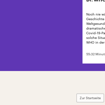
Dr. WHO
Noch nie wä
Geschichte 
Weltgesundh
dramatisch
Covid-19-P
solche Situ
WHO in der 
55:32 Minu
Zur Startseite