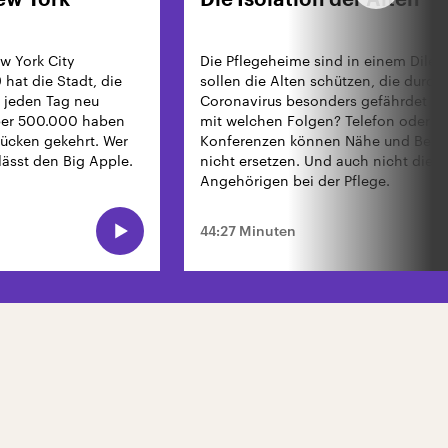
ew York
Die Isolation der Alten
w York City
Die Pflegeheime sind in einem Dile
hat die Stadt, die
sollen die Alten schützen, die durch
h jeden Tag neu
Coronavirus besonders gefährdet si
Über 500.000 haben
mit welchen Folgen? Telefon oder V
Rücken gekehrt. Wer
Konferenzen können Nähe und Berü
rlässt den Big Apple.
nicht ersetzen. Und auch nicht die Hi
Angehörigen bei der Pflege.
44:27 Minuten