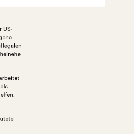
r US-
igene
llegalen
cheinehe
arbeitet
als
elfen,
eutete