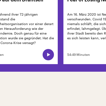
 auf dem Drahtseil
Fear of Losing N
hrend ihrer 72-jährigen
Am 16. März 2020 ist Ne
stand die
verschwunden. Covid 19 
eitsorganisation vor einer derart
niemals schläft, die sic
en Herausforderung wie der
erfindet, lahmgelegt. 
andemie. Doch genau für eine
ihrer Stadt bereits den 
ation wurde sie gegründet. Hat die
es sich leisten kann, ve
Corona-Krise versagt?
ten
54:49 Minuten