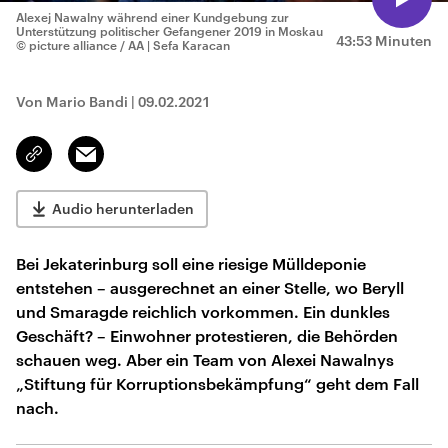
Alexej Nawalny während einer Kundgebung zur
Unterstützung politischer Gefangener 2019 in Moskau
43:53 Minuten
© picture alliance / AA | Sefa Karacan
Von Mario Bandi
|
09.02.2021
Email
Link
kopieren/teilen
Audio herunterladen
Bei Jekaterinburg soll eine riesige Mülldeponie
entstehen – ausgerechnet an einer Stelle, wo Beryll
und Smaragde reichlich vorkommen. Ein dunkles
Geschäft? – Einwohner protestieren, die Behörden
schauen weg. Aber ein Team von Alexei Nawalnys
„Stiftung für Korruptionsbekämpfung“ geht dem Fall
nach.