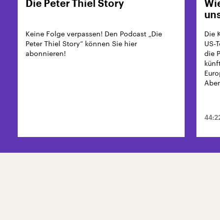
Die Peter Thiel Story
Wie
uns
Keine Folge verpassen! Den Podcast „Die
Die 
Peter Thiel Story“ können Sie hier
US-T
abonnieren!
die 
künf
Euro
Aber
44:2