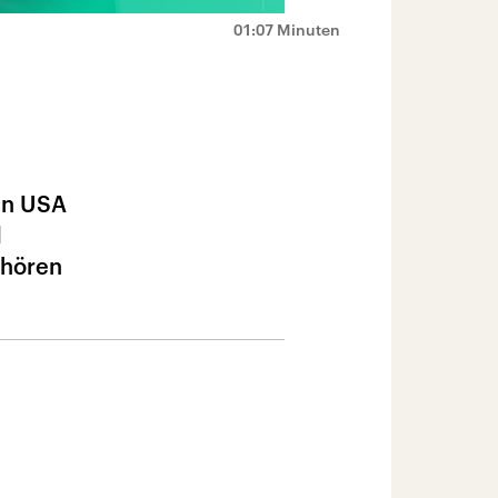
01:07 Minuten
den USA
d
 hören