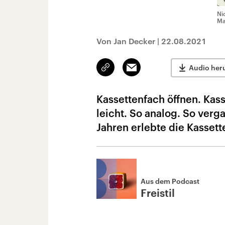
Ni
Ma
Von Jan Decker
|
22.08.2021
Link
Email
Audio her
kopieren/teilen
Kassettenfach öffnen. Kas
leicht. So analog. So verg
Jahren erlebte die Kassett
Aus dem Podcast
Freistil