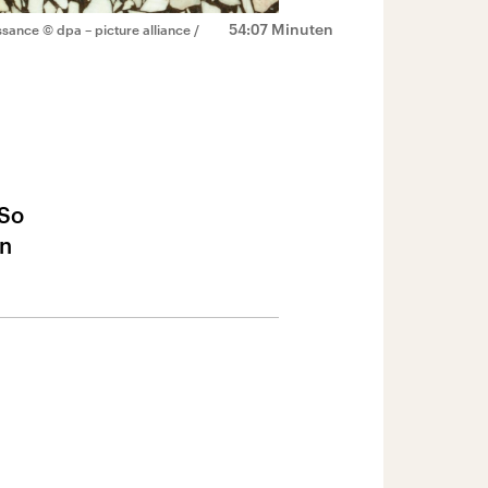
54:07 Minuten
issance
© dpa – picture alliance /
 So
en