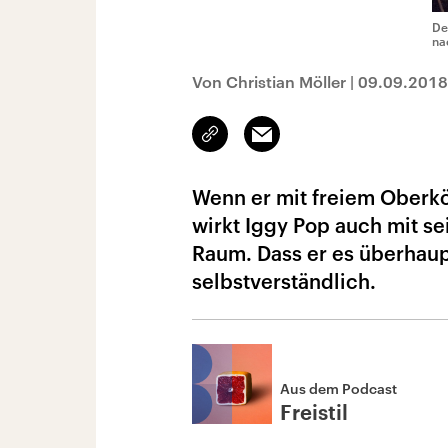
De
na
Von Christian Möller
|
09.09.2018
Link
Email
kopieren/teilen
Wenn er mit freiem Oberkö
wirkt Iggy Pop auch mit se
Raum. Dass er es überhaupt 
selbstverständlich.
Aus dem Podcast
Freistil