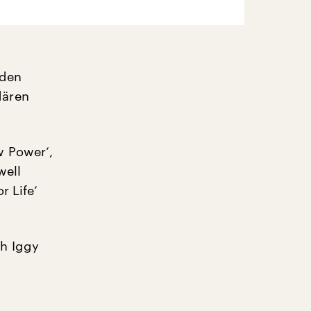
 den
dären
w Power‘,
well
r Life‘
h Iggy