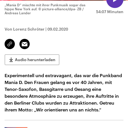
„Mania D“ mischte mit ihrer Punkmusik sogar das
hippe New York auf.
© picture-alliance/dpa- ZB /
54:07 Minuten
Andreas Lander
Von Lorenz Schröter
|
09.02.2020
Email
Link
kopieren/teilen
Audio herunterladen
Experimentell und extravagant, das war die Punkband
Mania D. Den Frauen gelang es vor 40 Jahren, mit
Tenor-Saxofon, Bassgitarre und Gesang eine
besondere Atmosphäre zu erzeugen, ihre Auftritte in
den Berliner Clubs wurden zu Attraktionen. Getreu
ihrem Motto: „Wir orientieren uns an nichts.“