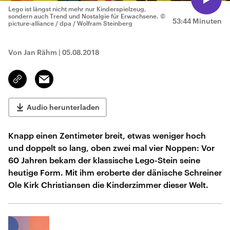
Lego ist längst nicht mehr nur Kinderspielzeug,
sondern auch Trend und Nostalgie für Erwachsene.
©
53:44 Minuten
picture-alliance / dpa / Wolfram Steinberg
Von Jan Rähm
|
05.08.2018
Email
Link
kopieren/teilen
Audio herunterladen
Knapp einen Zentimeter breit, etwas weniger hoch
und doppelt so lang, oben zwei mal vier Noppen: Vor
60 Jahren bekam der klassische Lego-Stein seine
heutige Form. Mit ihm eroberte der dänische Schreiner
Ole Kirk Christiansen die Kinderzimmer dieser Welt.