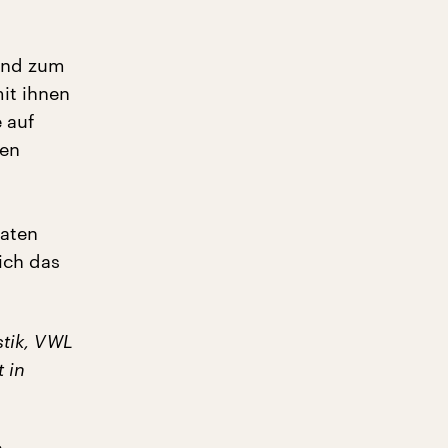
und zum
it ihnen
 auf
ben
daten
ich das
stik, VWL
t in