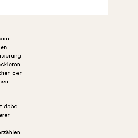
inem
ten
isierung
ackieren
schen den
hen
t dabei
eren
erzählen