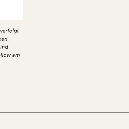
verfolgt
men.
 und
ellow am