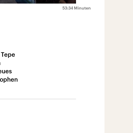
53:34 Minuten
 Tepe
m
eues
trophen