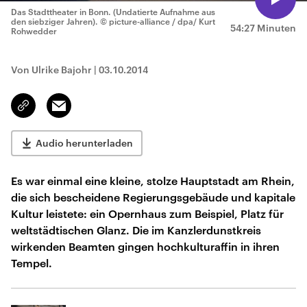
Das Stadttheater in Bonn. (Undatierte Aufnahme aus
den siebziger Jahren).
© picture-alliance / dpa/ Kurt
54:27 Minuten
Rohwedder
Von Ulrike Bajohr
|
03.10.2014
Email
Link
kopieren/teilen
Audio herunterladen
Es war einmal eine kleine, stolze Hauptstadt am Rhein,
die sich bescheidene Regierungsgebäude und kapitale
Kultur leistete: ein Opernhaus zum Beispiel, Platz für
weltstädtischen Glanz. Die im Kanzlerdunstkreis
wirkenden Beamten gingen hochkulturaffin in ihren
Tempel.