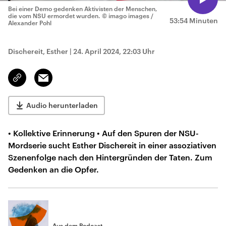
Bei einer Demo gedenken Aktivisten der Menschen,
die vom NSU ermordet wurden.
© imago images /
53:54 Minuten
Alexander Pohl
Dischereit, Esther
|
24. April 2024, 22:03 Uhr
Email
Link
kopieren/teilen
Audio herunterladen
• Kollektive Erinnerung • Auf den Spuren der NSU-
Mordserie sucht Esther Dischereit in einer assoziativen
Szenenfolge nach den Hintergründen der Taten. Zum
Gedenken an die Opfer.
Aus dem Podcast