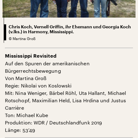
Chris Koch, Vernell Griffin, ihr Ehemann und Georgia Koch
(v.lks.) in Harmony, Mississippi.
©
Martina Groß
Mississippi Revisited
Auf den Spuren der amerikanischen
Bürgerrechtsbewegung
Von Martina Groß
Regie: Nikolai von Koslowski
Mit: Nina Weniger, Bärbel Röhl, Uta Hallant, Michael
Rotschopf, Maximilian Held, Lisa Hrdina und Justus
Carrière
Ton: Michael Kube
Produktion: WDR / Deutschlandfunk 2019
Länge: 53'49