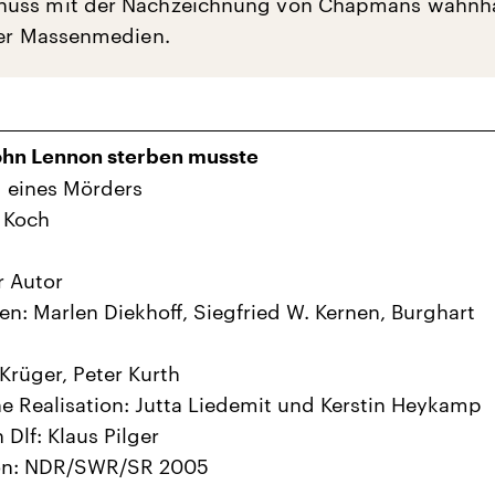
uss mit der Nachzeichnung von Chapmans wahnha
der Massenmedien.
hn Lennon sterben musste
 eines Mörders
 Koch
r Autor
en: Marlen Diekhoff, Siegfried W. Kernen, Burghart
Krüger, Peter Kurth
e Realisation: Jutta Liedemit und Kerstin Heykamp
 Dlf: Klaus Pilger
on: NDR/SWR/SR 2005