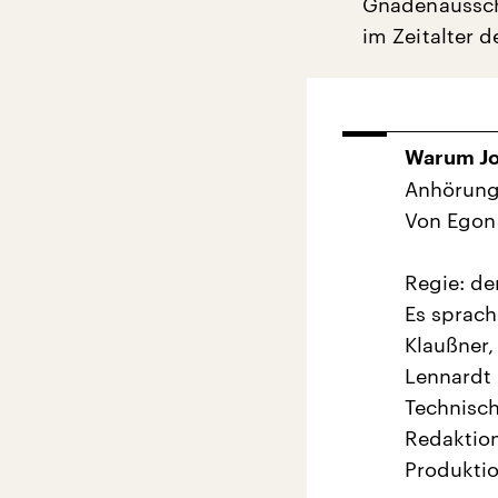
Gnadenaussch
im Zeitalter 
Warum Jo
Anhörung
Von Egon
Regie: de
Es sprach
Klaußner,
Lennardt 
Technisch
Redaktion
Produkti