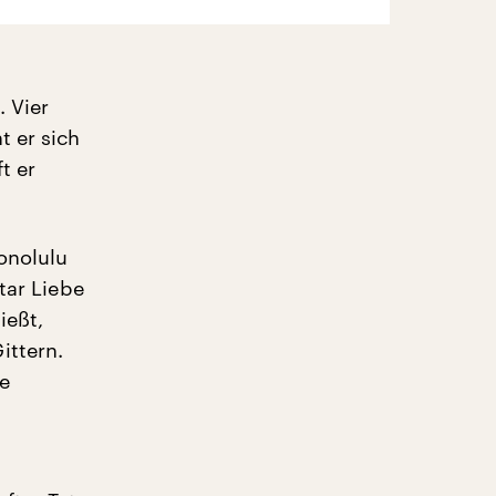
 Vier
t er sich
t er
onolulu
tar Liebe
ießt,
ittern.
e