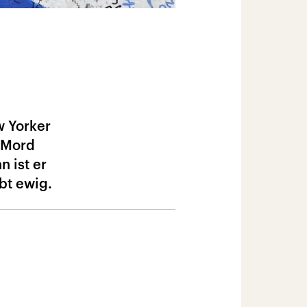
w Yorker
 Mord
n ist er
bt ewig.