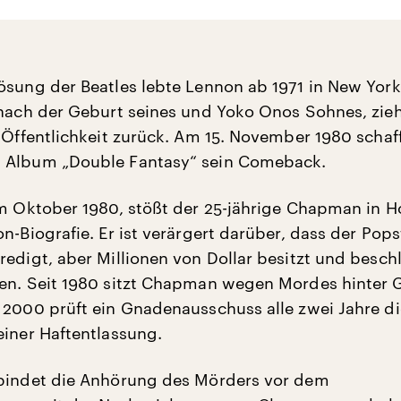
ösung der Beatles lebte Lennon ab 1971 in New York.
 nach der Geburt seines und Yoko Onos Sohnes, zieh
r Öffentlichkeit zurück. Am 15. November 1980 schaff
 Album „Double Fantasy“ sein Comeback.
im Oktober 1980, stößt der 25-jährige Chapman in H
n-Biografie. Er ist verärgert darüber, dass der Pops
edigt, aber Millionen von Dollar besitzt und beschl
en. Seit 1980 sitzt Chapman wegen Mordes hinter G
 2000 prüft ein Gnadenausschuss alle zwei Jahre di
einer Haftentlassung.
rbindet die Anhörung des Mörders vor dem