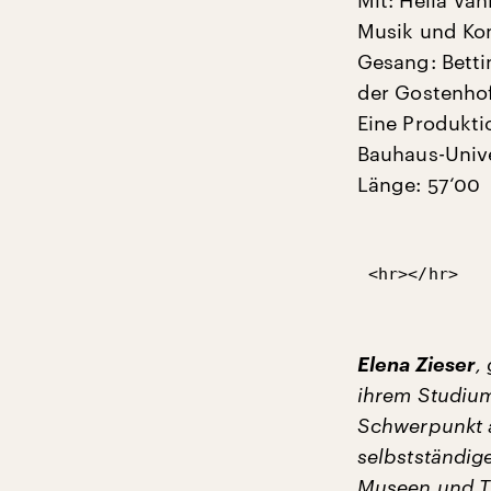
Mit: Hella Vah
Musik und Ko
Gesang: Betti
der Gostenho
Eine Produkti
Bauhaus-Unive
Länge: 57‘00
<hr></hr>
Elena Zieser
,
ihrem Studium
Schwerpunkt a
selbstständige
Museen und Th