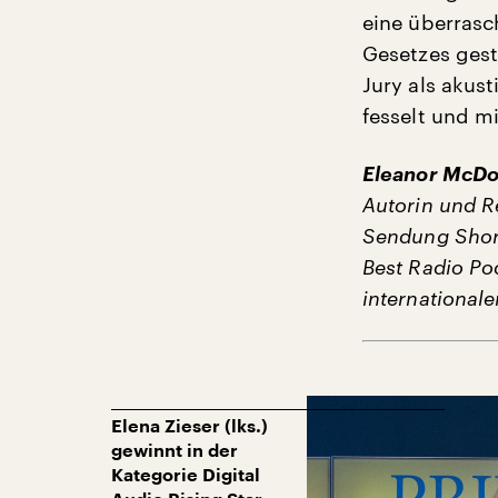
eine überrasc
Gesetzes gest
Jury als akus
fesselt und m
Eleanor McDo
Autorin und Re
Sendung Short
Best Radio Po
internationale
Elena Zieser (lks.)
gewinnt in der
Kategorie Digital