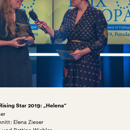
 Rising Star 2019: „Helena“
ser
nitt: Elena Zieser