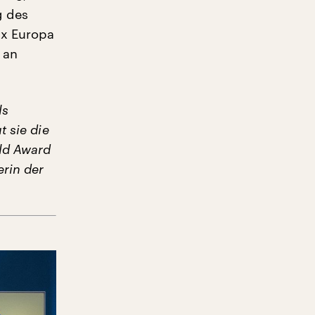
g des
ix Europa
 an
ls
t sie die
ld Award
rin der