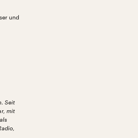
iser und
. Seit
r, mit
als
Radio,