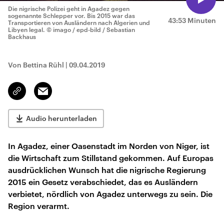
Die nigrische Polizei geht in Agadez gegen
sogenannte Schlepper vor. Bis 2015 war das
43:53 Minuten
Transportieren von Ausländern nach Algerien und
Libyen legal.
© imago / epd-bild / Sebastian
Backhaus
Von Bettina Rühl
|
09.04.2019
Email
Link
kopieren/teilen
Audio herunterladen
In Agadez, einer Oasenstadt im Norden von Niger, ist
die Wirtschaft zum Stillstand gekommen. Auf Europas
ausdrücklichen Wunsch hat die nigrische Regierung
2015 ein Gesetz verabschiedet, das es Ausländern
verbietet, nördlich von Agadez unterwegs zu sein. Die
Region verarmt.