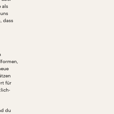
 als
 uns
n, dass
n
lformen,
neue
ätzen
rt für
lich-
nd du