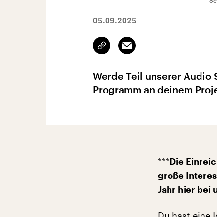
Sc
05.09.2025
Link
Email
kopieren/teilen
Werde Teil unserer Audio 
Programm an deinem Proje
***
Die Einrei
große Interes
Jahr hier bei
Du hast eine I