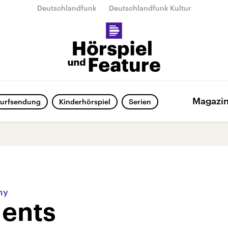
Deutschlandfunk
Deutschlandfunk Kultur
Magazi
urfsendung
Kinderhörspiel
Serien
my
lents