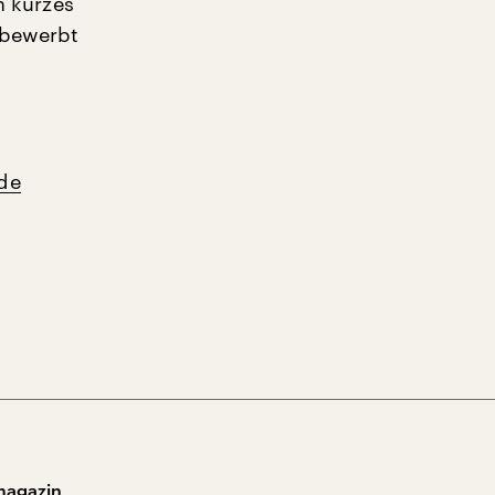
n kurzes
 bewerbt
de
magazin