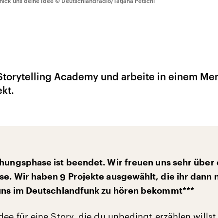
hick uns deine Idee
© Deutschlandradio/Tatjana Petschl
Storytelling Academy und arbeite in einem Men
kt.
chungsphase ist beendet. Wir freuen uns sehr über
se. Wir haben 9 Projekte ausgewählt, die ihr dann 
 uns im Deutschlandfunk zu hören bekommt***
dee für eine Story, die du unbedingt erzählen willst