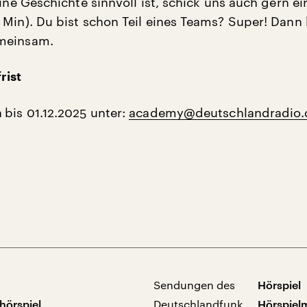
eine Geschichte sinnvoll ist, schick uns auch gern ei
 Min). Du bist schon Teil eines Teams? Super! Dann
meinsam.
rist
n
bis 01.12.2025 unter:
academy@deutschlandradio.
Sendungen des
Hörspiel
hörspiel
Deutschlandfunk
Hörspiel