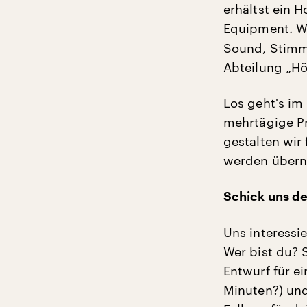
erhältst ein 
Equipment. Wi
Sound, Stimme
Abteilung „Hö
Los geht's im
mehrtägige Pr
gestalten wir 
werden über
Schick uns de
Uns interessie
Wer bist du? 
Entwurf für e
Minuten?) und