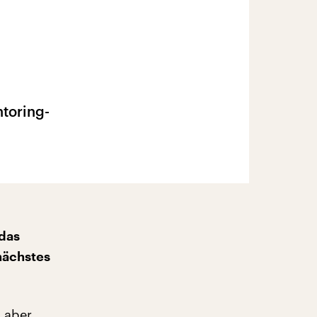
toring-
 das
nächstes
, aber