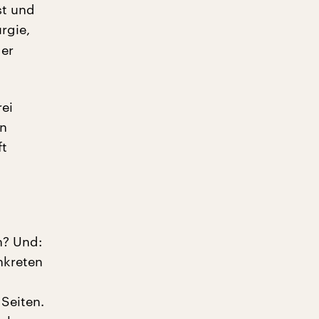
st und
rgie,
der
rei
en
ft
n? Und:
nkreten
 Seiten.