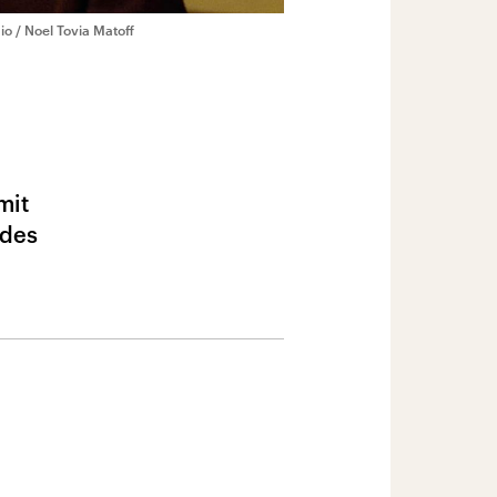
o / Noel Tovia Matoff
mit
 des