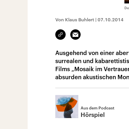
De
Von Klaus Buhlert
|
07.10.2014
Link
Email
kopieren/teilen
Ausgehend von einer aber
surrealen und kabarettist
Films „Mosaik im Vertraue
absurden akustischen Mont
Aus dem Podcast
Hörspiel