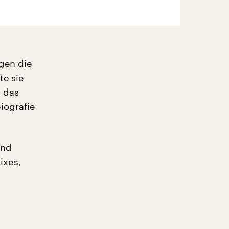
egen die
te sie
: das
iografie
und
ixes,