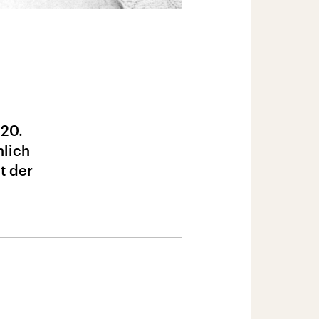
 20.
nlich
t der