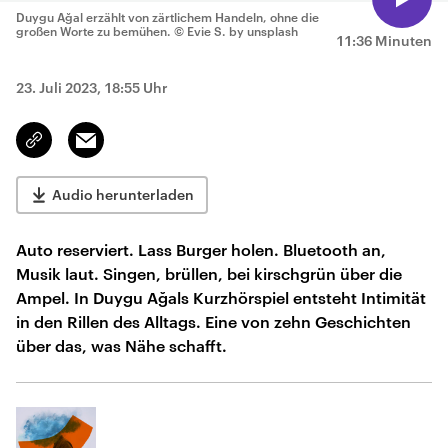
Duygu Ağal erzählt von zärtlichem Handeln, ohne die
großen Worte zu bemühen.
© Evie S. by unsplash
11:36 Minuten
23. Juli 2023, 18:55 Uhr
Email
Link
kopieren/teilen
Audio herunterladen
Auto reserviert. Lass Burger holen. Bluetooth an,
Musik laut. Singen, brüllen, bei kirschgrün über die
Ampel. In Duygu Ağals Kurzhörspiel entsteht Intimität
in den Rillen des Alltags. Eine von zehn Geschichten
über das, was Nähe schafft.