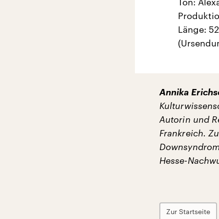
Ton: Alex
Produktio
Länge: 52
(Ursendu
Annika Erich
Kulturwissensc
Autorin und R
Frankreich. Zu
Downsyndrom“ 
Hesse-Nachwu
Zur Startseite