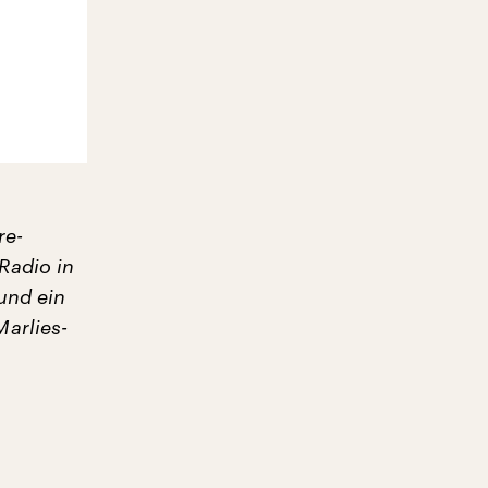
re-
Radio in
 und ein
arlies-