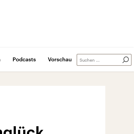
n
Podcasts
Vorschau
nglück