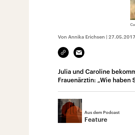
Ca
Von Annika Erichsen
|
27.05.201
Link
Email
kopieren/teilen
Julia und Caroline bekomm
Frauenärztin: „Wie haben 
Aus dem Podcast
Feature