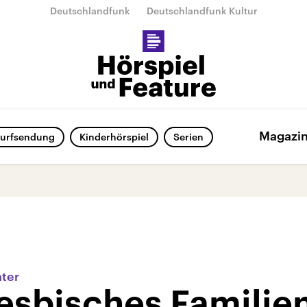
Deutschlandfunk
Deutschlandfunk Kultur
Magazi
urfsendung
Kinderhörspiel
Serien
hter
lesbisches Familie