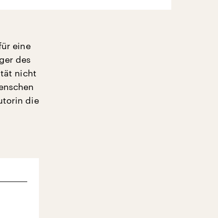
für eine
uger des
tät nicht
Menschen
utorin die