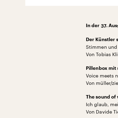
In der 37. Au
Der Künstler 
Stimmen und M
Von Tobias Kl
Pillenbox mit
Voice meets n
Von müller/z
The sound of 
Ich glaub, me
Von Davide Ti