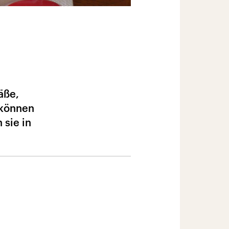
äße,
 können
 sie in