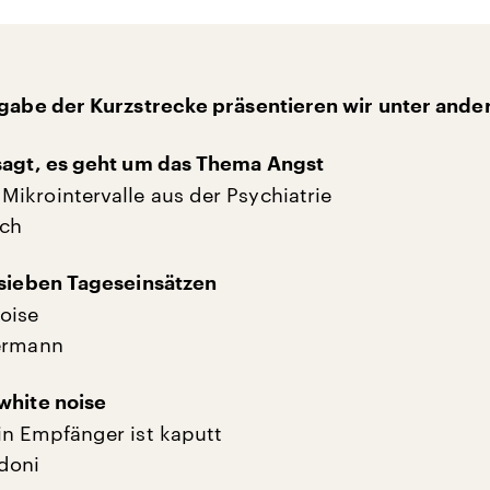
sgabe der Kurzstrecke präsentieren wir unter and
sagt, es geht um das Thema Angst
ikrointervalle aus der Psychiatrie
ich
 sieben Tageseinsätzen
oise
iermann
white noise
in Empfänger ist kaputt
doni