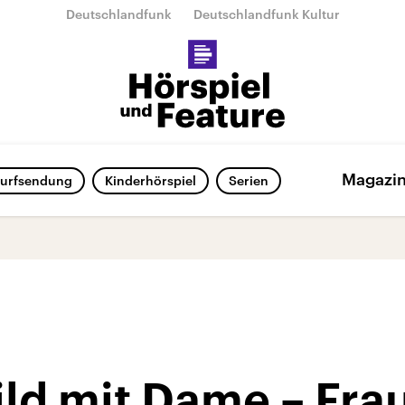
Deutschlandfunk
Deutschlandfunk Kultur
Magazi
urfsendung
Kinderhörspiel
Serien
ild mit Dame – Fra