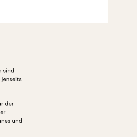
n sind
 jenseits
r der
ner
nnes und