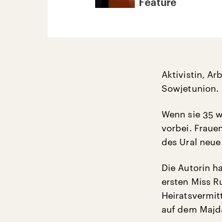
Feature
Aktivistin, Ar
Sowjetunion.
Wenn sie 35 w
vorbei. Fraue
des Ural neue
Die Autorin h
ersten Miss R
Heiratsvermit
auf dem Majda