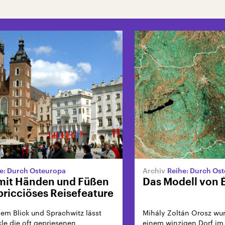
e: Durch Osteuropa
Reihe: Durch Os
mit Händen und Füßen
Das Modell von 
pricciöses Reisefeature
llem Blick und Sprachwitz lässt
Mihály Zoltán Orosz wur
le die oft gepriesenen
einem winzigen Dorf im