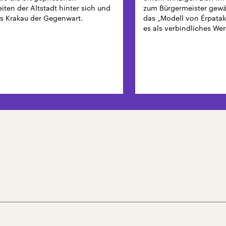
ten der Altstadt hinter sich und
zum Bürgermeister gewäh
s Krakau der Gegenwart.
das „Modell von Érpatak“
es als verbindliches We