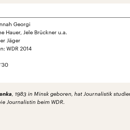
annah Georgi
ne Hauer, Jele Brückner u.a.
er Jäger
on: WDR 2014
’30
menka
, 1983 in Minsk geboren, hat Journalistik studie
reie Journalistin beim WDR.