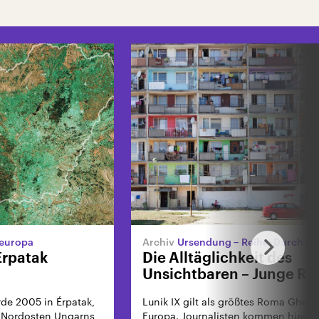
teuropa
Ursendung – Reihe: Durch O
Érpatak
Die Alltäglichkeit des
Unsichtbaren – Junge Ro
Europa
de 2005 in Érpatak,
Lunik IX gilt als größtes Roma Ghetto
 Nordosten Ungarns,
Europa. Journalisten kommen hierhe