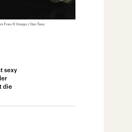
hen Frau
© Imago / Itar-Tass
t sexy
der
t die