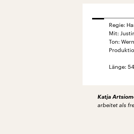
Regie: H
Mit: Justi
Ton: Wern
Produkti
Länge: 54
Katja Artsio
arbeitet als f