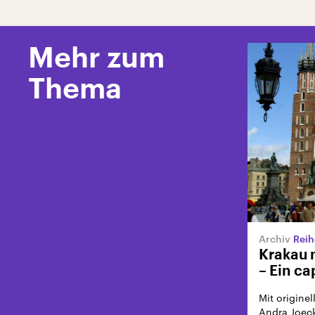
Mehr zum
Thema
Reih
Krakau 
– Ein ca
Mit origine
Andra Joeck