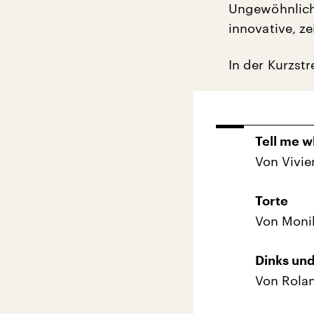
Ungewöhnlich 
innovative, z
In der Kurzst
Tell me w
Von Vivie
Torte
Von Monik
Dinks un
Von Rolan