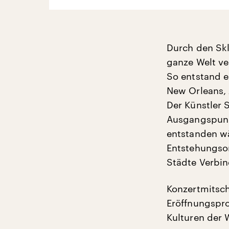
Durch den Skl
ganze Welt ve
So entstand 
New Orleans, 
Der Künstler 
Ausgangspunk
entstanden wä
Entstehungsor
Städte Verbi
Konzertmitsc
Eröffnungspr
Kulturen der W