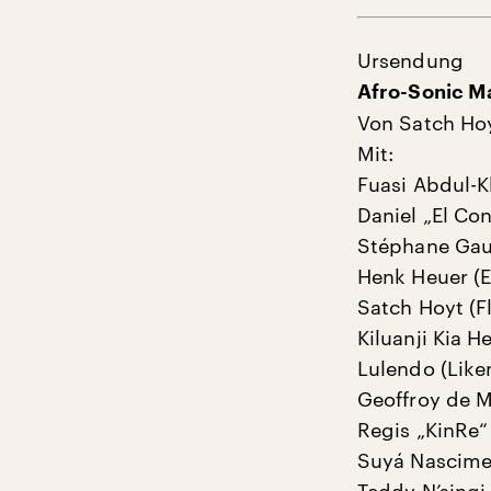
Ursendung
Afro-Sonic M
Von Satch Ho
Mit:
Fuasi Abdul-K
Daniel „El Co
Stéphane Gaul
Henk Heuer (E
Satch Hoyt (F
Kiluanji Kia H
Lulendo (Lik
Geoffroy de M
Regis „KinRe“
Suyá Nascimen