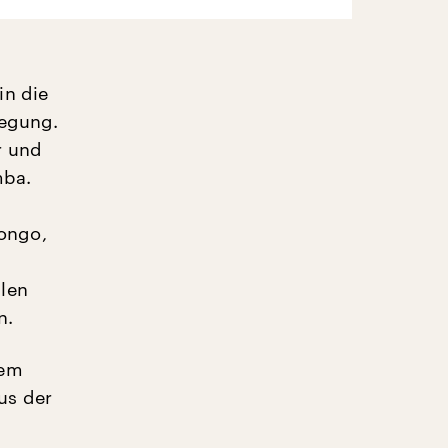
in die
wegung.
r und
mba.
ongo,
len
n.
dem
us der