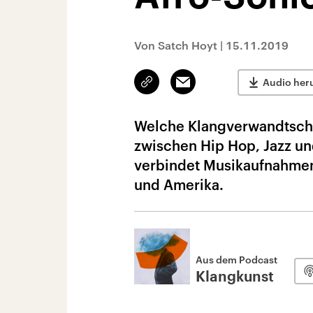
Von Satch Hoyt
|
15.11.2019
Link
Email
Audio her
kopieren/teilen
Welche Klangverwandtscha
zwischen Hip Hop, Jazz un
verbindet Musikaufnahmen 
und Amerika.
Aus dem Podcast
Klangkunst