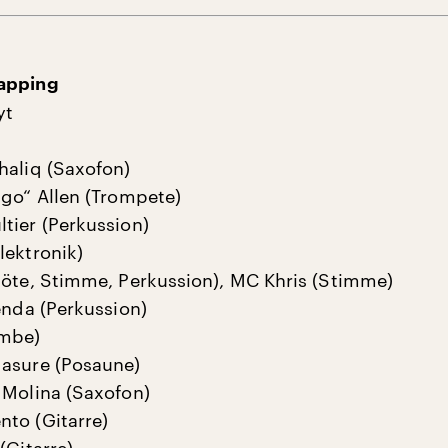
apping
yt
haliq (Saxofon)
ngo“ Allen (Trompete)
tier (Perkussion)
lektronik)
löte, Stimme, Perkussion), MC Khris (Stimme)
enda (Perkussion)
embe)
asure (Posaune)
 Molina (Saxofon)
to (Gitarre)