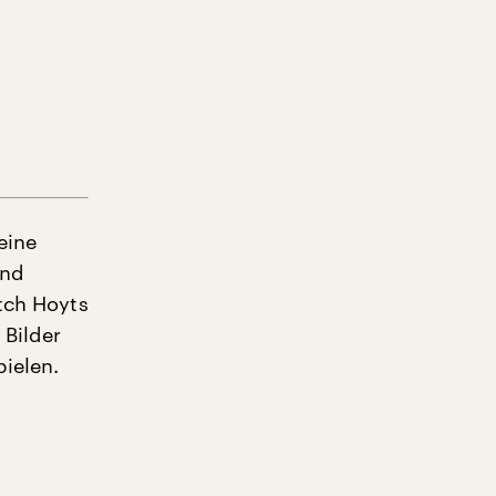
eine
und
atch Hoyts
 Bilder
pielen.