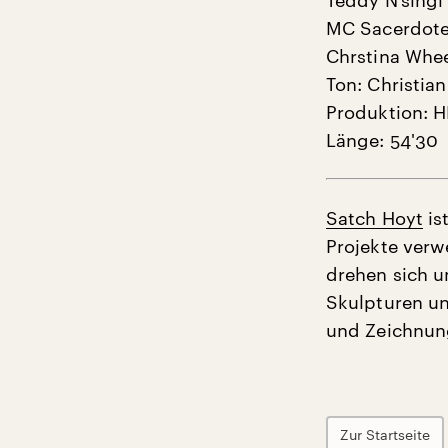
Teddy N’singi 
MC Sacerdote
Chrstina Whe
Ton: Christia
Produktion: H
Länge: 54'30
Satch Hoyt
is
Projekte verw
drehen sich u
Skulpturen un
und Zeichnung
Zur Startseite