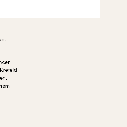
 und
oncen
Krefeld
en,
inem