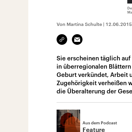
De
Ma
Von Martina Schulte
|
12.06.2015
Link
Email
kopieren/teilen
Sie erscheinen täglich auf
in überregionalen Blätter
Geburt verkündet, Arbeit 
Zugehörigkeit verheißen w
die Überalterung der Gesel
Aus dem Podcast
Feature