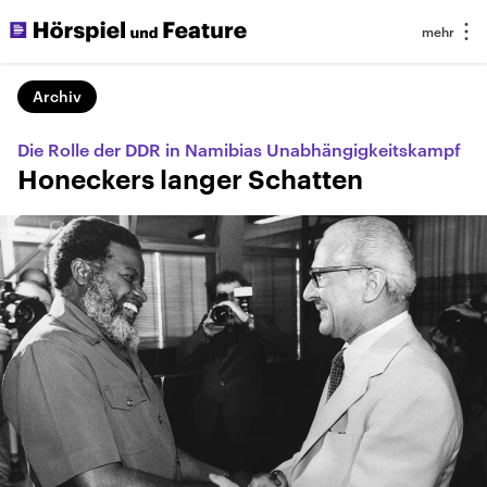
Archiv
Die Rolle der DDR in Namibias Unabhängigkeitskampf
Honeckers langer Schatten