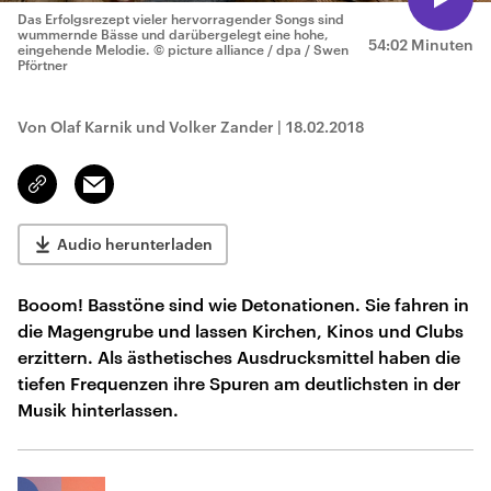
Das Erfolgsrezept vieler hervorragender Songs sind
wummernde Bässe und darübergelegt eine hohe,
54:02 Minuten
eingehende Melodie.
© picture alliance / dpa / Swen
Pförtner
Von Olaf Karnik und Volker Zander
|
18.02.2018
Email
Link
kopieren/teilen
Audio herunterladen
Booom! Basstöne sind wie Detonationen. Sie fahren in
die Magengrube und lassen Kirchen, Kinos und Clubs
erzittern. Als ästhetisches Ausdrucksmittel haben die
tiefen Frequenzen ihre Spuren am deutlichsten in der
Musik hinterlassen.