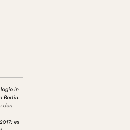
logie in
n Berlin.
n den
2017; es
t