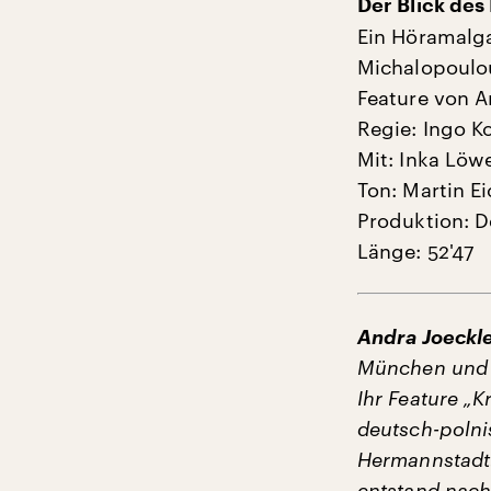
Der Blick des
Ein Höramalga
Michalopoulo
Feature von A
Regie: Ingo 
Mit: Inka Löw
Ton: Martin E
Produktion: D
Länge: 52'47
Andra Joeckl
München und Pa
Ihr Feature „
deutsch-polni
Hermannstadt.
entstand nach