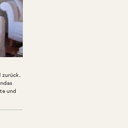
d zurück.
andas
lte und