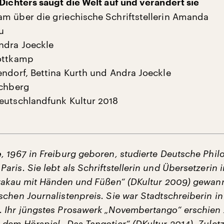
 Dichters saugt die Welt auf und verändert sie
m über die griechische Schriftstellerin Amanda
u
ndra Joeckle
Kottkamp
endorf, Bettina Kurth und Andra Joeckle
ichberg
eutschlandfunk Kultur 2018
e
, 1967 in Freiburg geboren, studierte Deutsche Philo
ris. Sie lebt als Schriftstellerin und Übersetzerin i
Krakau mit Händen und Füßen“ (DKultur 2009) gewan
schen Journalistenpreis. Sie war Stadtschreiberin in
 Ihr jüngstes Prosawerk „Novembertango“ erschien 
 dem Hörspiel „Das Tangotier“ (DKultur 2014). Zuletz