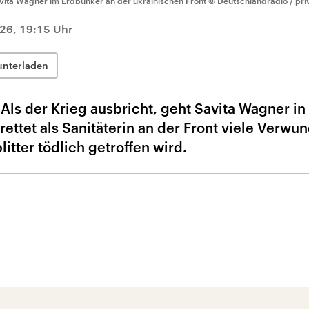
vita Wagner im Erdbunker an der ukrainischen Front
© Deutschlandradio / pri
026, 19:15 Uhr
unterladen
 Als der Krieg ausbricht, geht Savita Wagner in
rettet als Sanitäterin an der Front viele Verwu
itter tödlich getroffen wird.