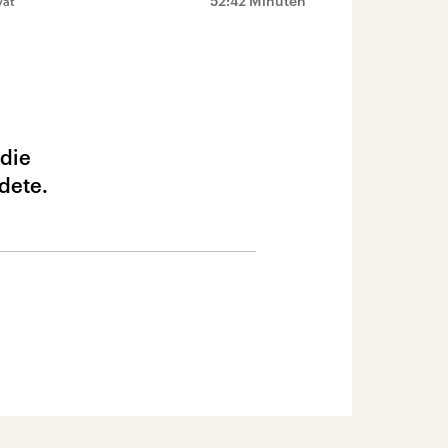
52:42 Minuten
vat
 die
ndete.