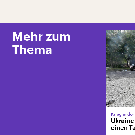
Mehr zum
Thema
Krieg in de
Ukraine
einen T