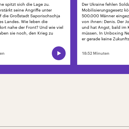
ne spitzt sich die Lage zu.
Der Ukraine fehlen Sold
stärkt seine Angriffe unter
Mobilisierungsgesetz kö
 die Großstadt Saporischschja
500.000 Männer eingez
s Landes. Wie leben die
von ihnen: Denis. Der Jo
rt nahe der Front? Und wie viel
und hat Angst, bald im 
ben sie noch, den Krieg zu
müssen. In Unboxing Ne
er gerade keine Zukunft
ten
18:52 Minuten