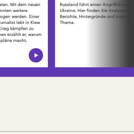
aten. Mit dem neuen
Russland führt einen Angriffskrieg g
nnten weitere
Ukraine. Hier finden Sie Analysen, ak
ogen werden. Einer
Berichte, Hintergründe und Intervie
urnalist lebt in Kiew
Thema.
Krieg kämpfen zu
ws erzählt er, warum
spläne macht.